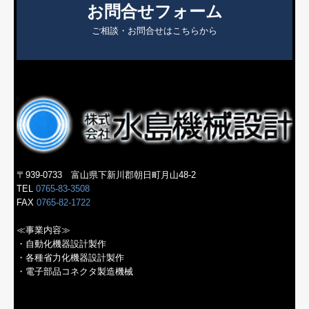
お問合せフォーム
ご相談・お問合せはこちらから
〒939-0733
富山県下新川郡朝日町月山48-2
TEL
0765-83-3508
FAX
0765-82-1722
≪事業
内容
≫
・自動化機器設計製作
・各種省力化機器設計製作
・電子部品コネクタ製造機械