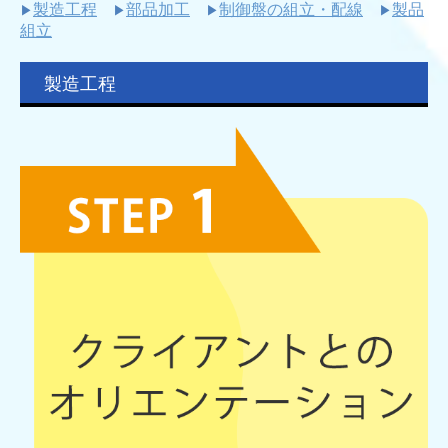
製造工程
部品加工
制御盤の組立・配線
製品
▶
▶
▶
▶
組立
製造工程